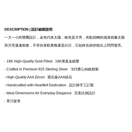
DESCRIPTION |
設計細節說明
一大一小的雙圈設計，金色代表太陽，銀色是月亮，有點扭轉的戒身就像太陽
與月亮遙遙相會，不管你喜歡夜晚還是白日，它始終在妳的指尖上閃閃發亮。
-
18K High-Quality Gold-Filled
18K
厚真金鍛壓
-
Crafted in Premium 925 Sterling Silver
925
實心純銀精製
-
High-Quality AAA Zircon
寶石級AAA鋯石
-
Handcrafted with Heartfelt Dedication
設計師手工訂製
- Ideal Dimensions for Everyday Elegance
完美比例設計
-
單只販售