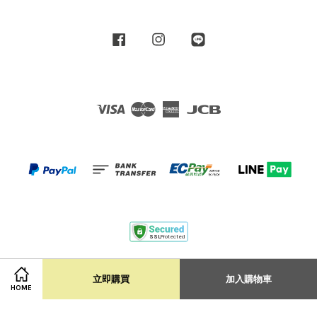
Facebook
Instagram
Line
Visa
Master
American
JCB
Express
Terms of Service
|
Privacy Policy
|
Shipping Policy
立即購買
加入購物車
HOME