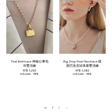
That Briefcase 神秘公事包
Big Drop Pearl Necklace 鏡
吊墜項鍊
面巴洛克珍珠垂墜項鍊
NT$ 5,292
NT$ 5,382
NT$ 5,880
-10%
NT$ 5,980
-10%
←
1
2
→