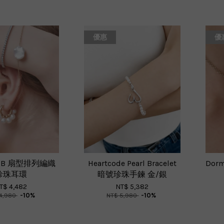
優惠
優
Fan B 扇型排列編織
Heartcode Pearl Bracelet
Dor
珍珠耳環
暗號珍珠手鍊 金/銀
T$ 4,482
NT$ 5,382
4,980
-10%
NT$ 5,980
-10%