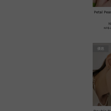
Petal P
N
NT$ 
優惠