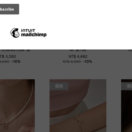
f Necklace Gold
Heartcode Earrings 暗號耳
Doub
矩鍊細項鍊 金
環 金/銀
T$ 3,582
NT$ 4,482
3,980
-10%
NT$ 4,980
-10%
優惠
優