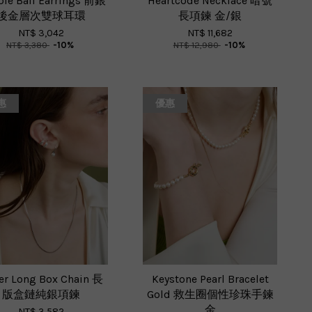
le Ball Earrings 前銀
Heartcode Necklace 暗號
後金層次雙球耳環
長項鍊 金/銀
NT$ 3,042
NT$ 11,682
NT$ 3,380
-10%
NT$ 12,980
-10%
惠
優惠
ver Long Box Chain 長
Keystone Pearl Bracelet
版盒鏈純銀項鍊
Gold 救生圈個性珍珠手鍊
金
NT$ 3,582