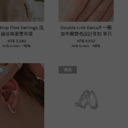
rop Flow Earrings 流
Double Link Earcuff 一圈
線珍珠垂墜耳環
加半圈雙色設計耳扣 單只
NT$ 3,582
NT$ 4,932
NT$ 3,980
-10%
NT$ 5,480
-10%
惠
優惠