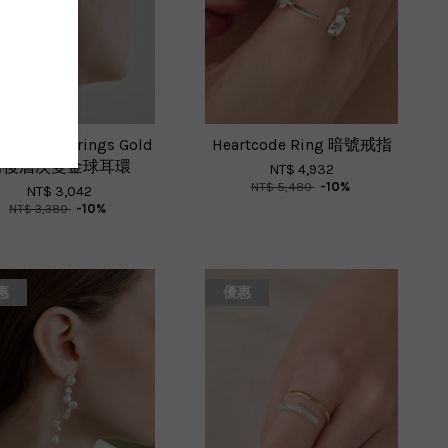
le Ball Earrings Gold
Heartcode Ring 暗號戒指
前後層次雙金球耳環
NT$ 4,932
NT$ 5,480
-10%
NT$ 3,042
NT$ 3,380
-10%
惠
優惠