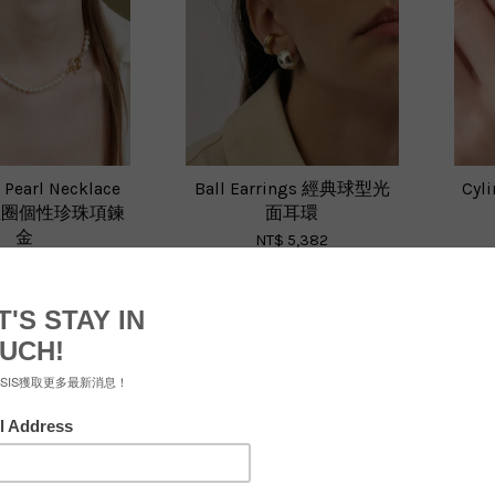
 Pearl Necklace
Ball Earrings 經典球型光
Cyl
救生圈個性珍珠項鍊
面耳環
金
NT$ 5,382
NT$ 5,980
-10%
T$ 4,482
4,980
-10%
優惠
優