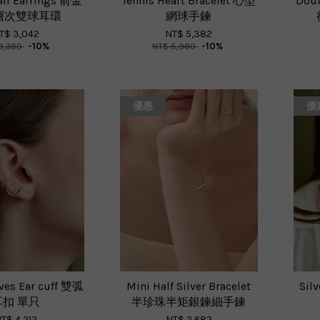
all Earrings 前金
Tennis Heart Bracelet 心型
Doub
層次雙球耳環
網球手鍊
T$ 3,042
NT$ 5,382
3,380
-10%
NT$ 5,980
-10%
優惠
優
ves Ear cuff 雙弧
Mini Half Silver Bracelet
Sil
耳扣 單只
半珍珠半矩銀鍊細手鍊
T$ 4,212
NT$ 2,682