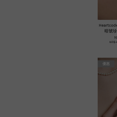
Heartcode
暗號珍
N
NT$ 
優惠