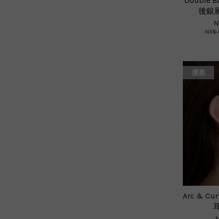
Double B
後銀
N
NT$ 
優惠
Arc & Cur
N