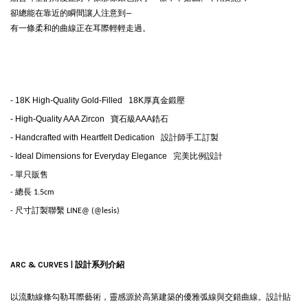
卻總能在靠近的瞬間讓人注意到—
有一條柔和的曲線正在耳際輕輕走過。
-
18K High-Quality Gold-Filled
18K厚真金鍛壓
-
High-Quality AAA Zircon
寶石級AAA鋯石
-
Handcrafted with Heartfelt Dedication
設計師手工訂製
- Ideal Dimensions for Everyday Elegance
完美比例設計
-
單只販售
- 總長 1.5cm
- 尺寸訂製聯繫 LINE@ (@lesis)
ARC & CURVES | 設計系列介紹
以流動線條勾勒耳際藝術，靈感源於高第建築的優雅弧線與交錯曲線。設計貼