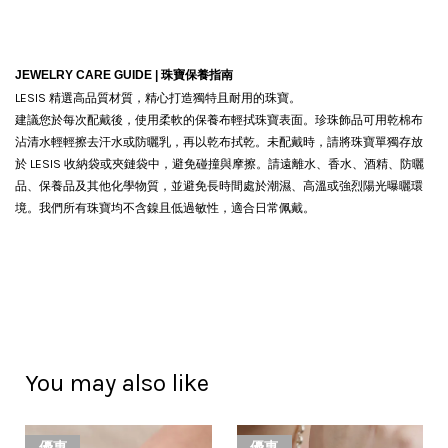
JEWELRY CARE GUIDE |
珠寶保養指南
LESIS 精選高品質材質，精心打造獨特且耐用的珠寶。
建議您於每次配戴後，使用柔軟的保養布輕拭珠寶表面。珍珠飾品可用乾棉布
沾清水輕輕擦去汗水或防曬乳，再以乾布拭乾。
未配戴時，請將珠寶單獨存放
於 LESIS 收納袋或夾鏈袋中，避免碰撞與摩擦。請遠離水、香水、酒精、防曬
品、保養品及其他化學物質，並避免長時間處於潮濕、高溫或強烈陽光曝曬環
境。我們所有珠寶均不含鎳且低過敏性，適合日常佩戴。
You may also like
優惠
優惠