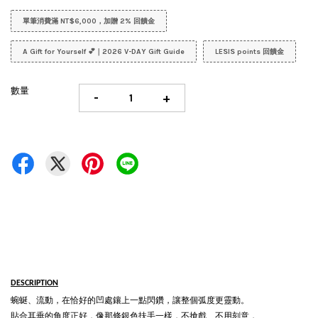
單筆消費滿 NT$6,000，加贈 2% 回饋金
A Gift for Yourself 💕｜2026 V-DAY Gift Guide
LESIS points 回饋金
數量
-
+
DESCRIPTION
蜿蜒、流動，在恰好的凹處鑲上一點閃鑽，讓整個弧度更靈動。
貼合耳垂的角度正好，像那條銀色扶手一樣，不搶戲、不用刻意，