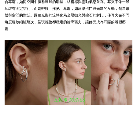
合耳廓，如同空間中優雅延展的雕塑，結構感與靈動氣息並存。耳夾不像一般
耳環有固定穿孔，而是輕輕「擁抱」耳廓，如建築拱門與光影的互動，創造形
體與空間的對話。圓頂光影的流轉化為金屬拋光與鑲石的對比，使耳夾在不同
角度綻放細膩層次，呈現輕盈卻穩定的輪廓張力，讓飾品成為耳際的雕塑藝
術。