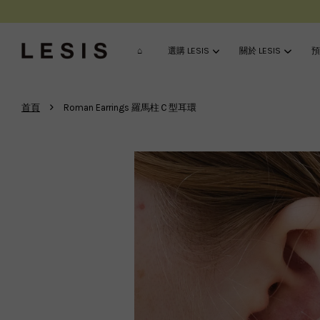
⌂
選購 LESIS
關於 LESIS
預
›
首頁
Roman Earrings 羅馬柱Ｃ型耳環