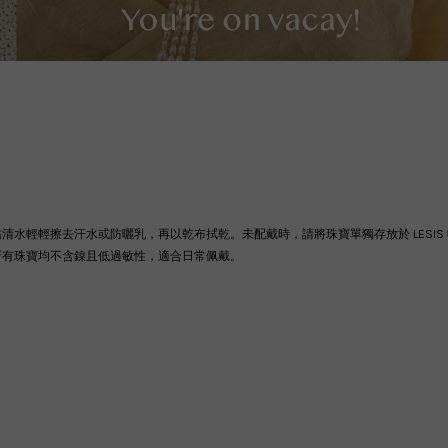
沾清水輕輕擦去汗水或防曬乳，再以乾布拭乾。
未配戴時，請將珠寶單獨存放於 LES
所有珠寶均不含鎳且低過敏性，適合日常佩戴。