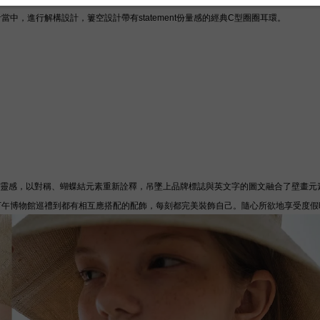
計當中
，進行解構設計，簍空設計帶有statement份量感的經典C型圈圈耳環。
汲取靈感，以對稱、蝴蝶結元素重新詮釋，吊墜上品牌標誌與英文字的圖文融合了壁畫
下午博物館巡禮到都有相互應搭配的配飾，每刻都完美裝飾自己。隨心所欲地享受度假