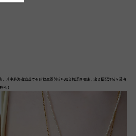
元素。其中將海邊旅遊才有的救生圈與珍珠結合轉譯為項鍊，適合搭配洋裝享受海
時光！