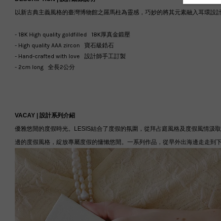
以新古典主義風格的臺灣博物館之羅馬柱為靈感，巧妙的將其元素融入耳環設
- 18K High quality goldfilled 18K厚真金鍛壓
- High quality AAA zircon 寶石級鋯石
- Hand-crafted with love 設計師手工訂製
- 2cm long 全長2公分
VACAY |
設計系列介紹
優雅悠閒的度假時光。LESIS結合了度假的氛圍，從拜占庭風格及度假風情
邊的度假風格，綻放專屬度假的慵懶悠閒。一系列作品，從早外出海邊走走到