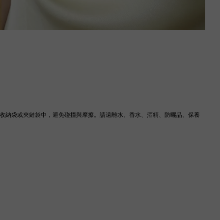
IS 收納袋或夾鏈袋中，避免碰撞與摩擦。請遠離水、香水、酒精、防曬品、保養