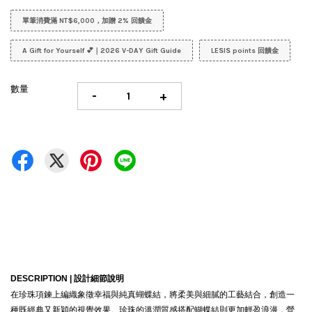
單筆消費滿 NT$6,000，加贈 2% 回饋金
A Gift for Yourself 💕｜2026 V-DAY Gift Guide
LESIS points 回饋金
數量
-
+
DESCRIPTION |
設計細節說明
在珍珠項鍊上編織象徵幸福與純真蝴蝶結，將柔美與細膩的工藝結合，創造一
種既經典又新穎的視覺效果。珍珠的溫潤質感搭配蝴蝶結則更加輕盈浪漫，營