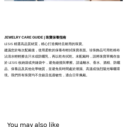
JEWELRY CARE GUIDE |
珠寶保養指南
LESIS 精選高品質材質，精心打造獨特且耐用的珠寶。
建議您於每次配戴後，使用柔軟的保養布輕拭珠寶表面。珍珠飾品可用乾棉布
沾清水輕輕擦去汗水或防曬乳，再以乾布拭乾。
未配戴時，請將珠寶單獨存放
於 LESIS 收納袋或夾鏈袋中，避免碰撞與摩擦。請遠離水、香水、酒精、防曬
品、保養品及其他化學物質，並避免長時間處於潮濕、高溫或強烈陽光曝曬環
境。我們所有珠寶均不含鎳且低過敏性，適合日常佩戴。
You may also like