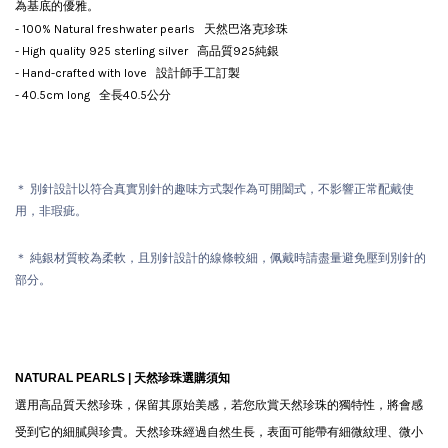
為基底的優雅。
- 100% Natural freshwater pearls 天然巴洛克珍珠
- High quality 925 sterling silver 高品質925純銀
- Hand-crafted with love 設計師手工訂製
- 40.5cm long 全長40.5公分
＊ 別針設計以符合真實別針的趣味方式製作為可開闔式，不影響正常配戴使
用，非瑕疵。
＊ 純銀材質較為柔軟，且別針設計的線條較細，佩戴時請盡量避免壓到別針的
部分。
NATURAL PEARLS |
天然珍珠選購須知
選用高品質天然珍珠，保留其原始美感，若您欣賞天然珍珠的獨特性，將會感
受到它的細膩與珍貴。天然珍珠經過自然生長，表面可能帶有細微紋理、微小