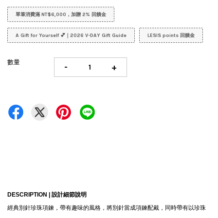
單筆消費滿 NT$6,000，加贈 2% 回饋金
A Gift for Yourself 💕｜2026 V-DAY Gift Guide
LESIS points 回饋金
數量
-
+
DESCRIPTION |
設計細節說明
經典別針珍珠項鍊，帶有趣味的風格，將別針當成項鍊配戴，同時帶有以珍珠