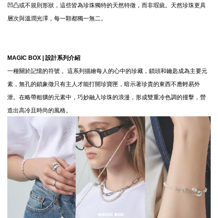
凹凸或不規則形狀，這些皆為珍珠獨特的天然特徵，而非瑕疵。天然珍珠更具
層次與溫潤光澤，每一顆都獨一無二。
MAGIC BOX |
設計系列介紹
一種關於記憶的符號 。這系列描繪每人的心中的珍藏，鎖頭和鑰匙成為主要元
素，無孔的鎖象徵只有主人才能打開珍寶匣，暗示著珍貴的東西不應輕易外
泄。在略帶粗獷的元素中，巧妙融入珍珠的浪漫，形成雙重冷色調的撞擊，營
造出高冷且時尚的風格。