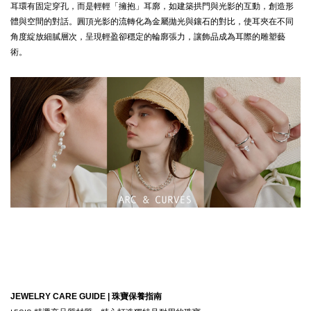
耳環有固定穿孔，而是輕輕「擁抱」耳廓，如建築拱門與光影的互動，創造形
體與空間的對話。圓頂光影的流轉化為金屬拋光與鑲石的對比，使耳夾在不同
角度綻放細膩層次，呈現輕盈卻穩定的輪廓張力，讓飾品成為耳際的雕塑藝
術。
JEWELRY CARE GUIDE |
珠寶保養指南