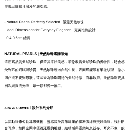
展現出細膩且浪漫的層次感。
- Natural Pearls, Perfectly Selected 嚴選天然珍珠
-
Ideal Dimensions for Everyday Elegance
完美比例設計
- 0.4-0.6cm 總長
NATURAL PEARLS |
天然珍珠選購須知
選用高品質天然珍珠，保留其原始美感，若您欣賞天然珍珠的獨特性，將會感
受到它的細膩與珍貴。天然珍珠經過自然生長，表面可能帶有細微紋理、微小
凹凸或不規則形狀，這些皆為珍珠獨特的天然特徵，而非瑕疵。天然珍珠更具
層次與溫潤光澤，每一顆都獨一無二。
ARC & CURVES | 設計系列介紹
以流動線條勾勒耳際藝術，靈感源於高第建築的優雅弧線與交錯曲線。設計貼
合耳廓，如同空間中優雅延展的雕塑，結構感與靈動氣息並存。耳夾不像一般