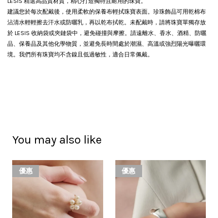
LESIS 精選高品質材質，精心打造獨特且耐用的珠寶。
建議您於每次配戴後，使用柔軟的保養布輕拭珠寶表面。珍珠飾品可用乾棉布
沾清水輕輕擦去汗水或防曬乳，再以乾布拭乾。
未配戴時，請將珠寶單獨存放
於 LESIS 收納袋或夾鏈袋中，避免碰撞與摩擦。請遠離水、香水、酒精、防曬
品、保養品及其他化學物質，並避免長時間處於潮濕、高溫或強烈陽光曝曬環
境。我們所有珠寶均不含鎳且低過敏性，適合日常佩戴。
You may also like
優惠
優惠