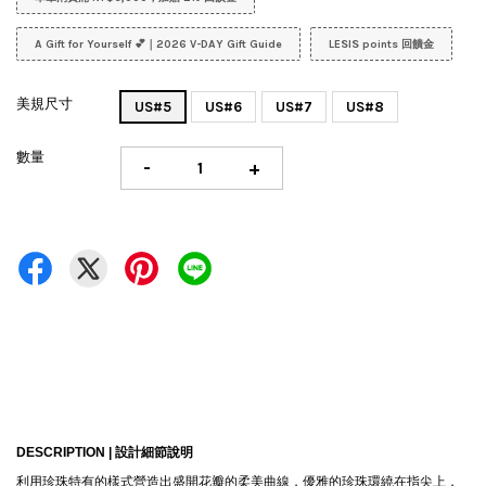
A Gift for Yourself 💕｜2026 V-DAY Gift Guide
LESIS points 回饋金
美規尺寸
US#5
US#6
US#7
US#8
數量
-
+
DESCRIPTION |
設計細節說明
利用珍珠特有的樣式營造出盛開花瓣的柔美曲線，優雅的珍珠環繞在指尖上，