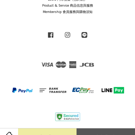
Product & Service 商品信息與服務
Membership 會員服務與購物須知
Facebook
Instagram
Line
Visa
Master
American
JCB
Express
Terms of Service
|
Privacy Policy
|
Shipping Policy