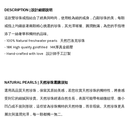
DESCRIPTION |
設計細節說明
這款雙珍珠戒指結合了經典與時尚，使用較為細的戒身，凸顯珍珠的美，每顆
戒指上均鑲嵌著兩顆精心挑選的珍珠，其光澤璀璨、圓潤飽滿，為您的手指增
添了一絲奢華和獨特的品味。
- 100% Natural freshwater pearls 天然巴洛克珍珠
- 18K High quality goldfilled 14K厚真金鍛壓
- Hand-crafted with love 設計師手工訂製
NATURAL PEARLS |
天然珍珠選購須知
選用高品質天然珍珠，保留其原始美感，若您欣賞天然珍珠的獨特性，將會感
受到它的細膩與珍貴。天然珍珠經過自然生長，表面可能帶有細微紋理、微小
凹凸或不規則形狀，這些皆為珍珠獨特的天然特徵，而非瑕疵。天然珍珠更具
層次與溫潤光澤，每一顆都獨一無二。