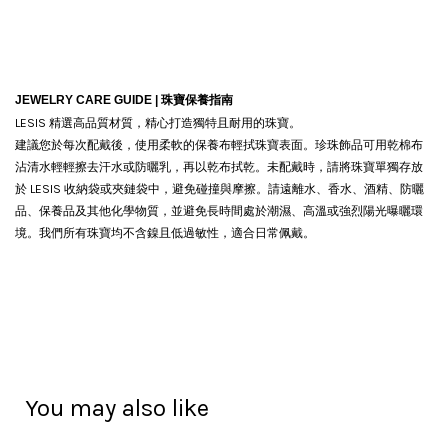
JEWELRY CARE GUIDE |
珠寶保養指南
LESIS 精選高品質材質，精心打造獨特且耐用的珠寶。
建議您於每次配戴後，使用柔軟的保養布輕拭珠寶表面。珍珠飾品可用乾棉布
沾清水輕輕擦去汗水或防曬乳，再以乾布拭乾。
未配戴時，請將珠寶單獨存放
於 LESIS 收納袋或夾鏈袋中，避免碰撞與摩擦。請遠離水、香水、酒精、防曬
品、保養品及其他化學物質，並避免長時間處於潮濕、高溫或強烈陽光曝曬環
境。我們所有珠寶均不含鎳且低過敏性，適合日常佩戴。
You may also like