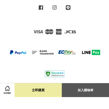
Facebook
Instagram
Line
Visa
Master
American
JCB
Express
Terms of Service
|
Privacy Policy
|
Shipping Policy
立即購買
加入購物車
HOME