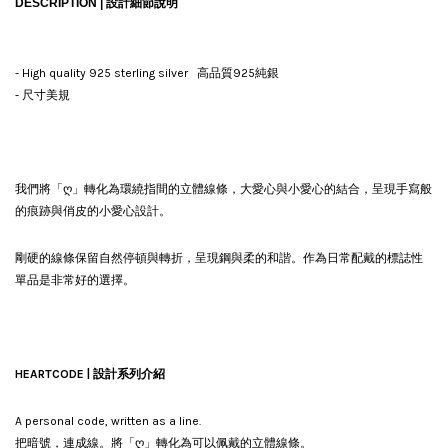
DESCRIPTION |
設計細節說明
- High quality 925 sterling silver 高品質925純銀
-
尺寸
美規
我們將「ღ」轉化為環繞指間的立體線條，大愛心與小愛心的結合，呈現手寫般
的痕跡與俏皮的小愛心設計。
剛硬的線條保留自然停頓與轉折，呈現鋼與柔的和諧。作為日常配戴的標誌性
單品是非常好的選擇。
HEARTCODE | 設計系列介紹
A personal code, written as a line.
把暗號，連成線。將「ღ」轉化為可以佩戴的立體線條。