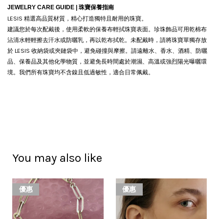
JEWELRY CARE GUIDE |
珠寶保養指南
LESIS 精選高品質材質，精心打造獨特且耐用的珠寶。
建議您於每次配戴後，使用柔軟的保養布輕拭珠寶表面。珍珠飾品可用乾棉布
沾清水輕輕擦去汗水或防曬乳，再以乾布拭乾。
未配戴時，請將珠寶單獨存放
於 LESIS 收納袋或夾鏈袋中，避免碰撞與摩擦。請遠離水、香水、酒精、防曬
品、保養品及其他化學物質，並避免長時間處於潮濕、高溫或強烈陽光曝曬環
境。我們所有珠寶均不含鎳且低過敏性，適合日常佩戴。
You may also like
優惠
優惠