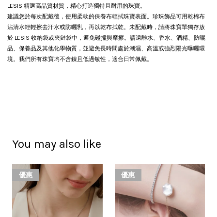
LESIS 精選高品質材質，精心打造獨特且耐用的珠寶。
建議您於每次配戴後，使用柔軟的保養布輕拭珠寶表面。珍珠飾品可用乾棉布
沾清水輕輕擦去汗水或防曬乳，再以乾布拭乾。
未配戴時，請將珠寶單獨存放
於 LESIS 收納袋或夾鏈袋中，避免碰撞與摩擦。請遠離水、香水、酒精、防曬
品、保養品及其他化學物質，並避免長時間處於潮濕、高溫或強烈陽光曝曬環
境。我們所有珠寶均不含鎳且低過敏性，適合日常佩戴。
You may also like
優惠
優惠