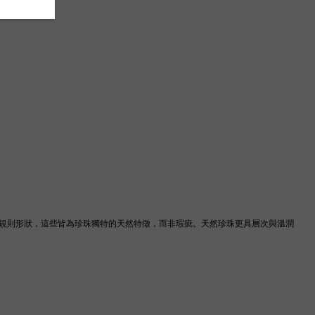
規則形狀，這些皆為珍珠獨特的天然特徵，而非瑕疵。天然珍珠更具層次與溫潤