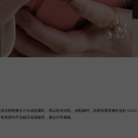
沾清水輕輕擦去汗水或防曬乳，再以乾布拭乾。
未配戴時，請將珠寶單獨存放於 LES
所有珠寶均不含鎳且低過敏性，適合日常佩戴。