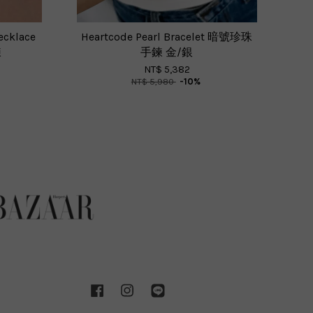
ecklace
Heartcode Pearl Bracelet 暗號珍珠
鍊
手鍊 金/銀
NT$ 5,382
NT$ 5,980
-10%
Facebook
Instagram
Line