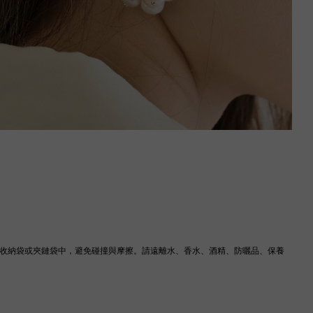
IS 收納袋或夾鏈袋中，避免碰撞與摩擦。請遠離水、香水、酒精、防曬品、保養