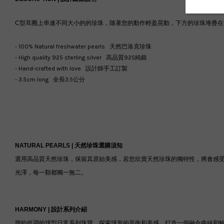
C型耳圈上串連不同大小的的珍珠，隨著您的動作輕盈晃動，下方的珍珠堆疊在
- 100% Natural freshwater pearls 天然巴洛克珍珠
- High quality 925 sterling silver 高品質925純銀
- Hand-crafted with love 設計師手工訂製
- 3.5cm long 全長3.5公分
NATURAL PEARLS |
天然珍珠選購須知
選用高品質天然珍珠，保留其原始美感，若您欣賞天然珍珠的獨特性，將會感
光澤，每一顆都獨一無二。
HARMONY |
設計系列介紹
簡約低調的球型日常系列珠寶，探索球形的平衡和美感，打造一個融合曲線和