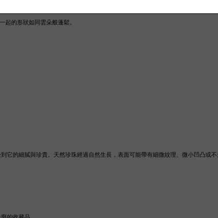
一起的形狀如同雲朵般蓬鬆。
受到它的細膩與珍貴。天然珍珠經過自然生長，表面可能帶有細微紋理、微小凹凸或不
輪廓的收藏品。