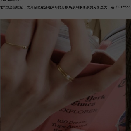
poor的大型金屬雕塑，尤其是他精湛運用球體形狀所展現的形狀與光影之美。在「Har