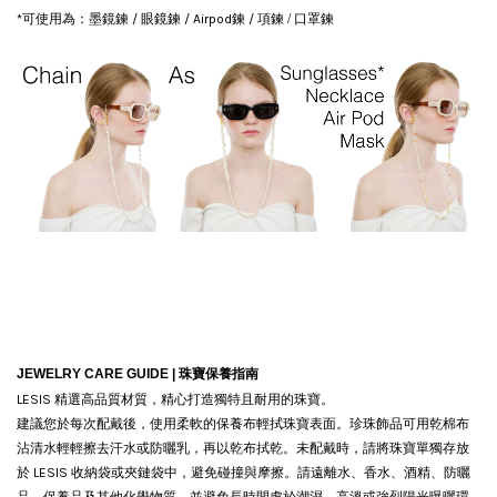
/ 口罩鍊
*可使用為：墨鏡鍊 / 眼鏡鍊 / Airpod鍊 / 項鍊
JEWELRY CARE GUIDE |
珠寶保養指南
LESIS 精選高品質材質，精心打造獨特且耐用的珠寶。
建議您於每次配戴後，使用柔軟的保養布輕拭珠寶表面。珍珠飾品可用乾棉布
沾清水輕輕擦去汗水或防曬乳，再以乾布拭乾。
未配戴時，請將珠寶單獨存放
於 LESIS 收納袋或夾鏈袋中，避免碰撞與摩擦。請遠離水、香水、酒精、防曬
品、保養品及其他化學物質，並避免長時間處於潮濕、高溫或強烈陽光曝曬環