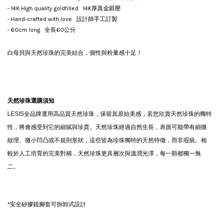
- 14K High quality goldfilled 14K厚真金鍛壓
- Hand-crafted with love 設計師手工訂製
- 60cm long 全長60公分
白母貝與天然珍珠的完美結合，個性與粉量感十足！
天然珍珠選購須知
LESIS
全品牌選用高品質天然珍珠，保留其原始美感，若您欣賞天然珍珠的獨特
性，將會感受到它的細膩與珍貴。天然珍珠經過自然生長，表面可能帶有細微
紋理、微小凹凸或不規則形狀，這些皆為珍珠獨特的天然特徵，而非瑕疵。相
較於人工培育的完美對稱，天然珍珠更具層次與溫潤光澤，每一顆都獨一無
二。
*安全矽膠鏡腳套可拆卸式設計