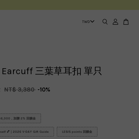
er Earcuff 三葉草耳扣 單只
2
NT$ 3,380
-10%
6,000，加贈 2% 回饋金
urself 💕｜2026 V-DAY Gift Guide
LESIS points 回饋金