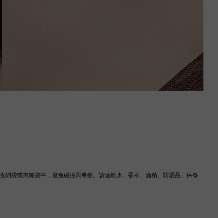
IS 收納袋或夾鏈袋中，避免碰撞與摩擦。請遠離水、香水、酒精、防曬品、保養