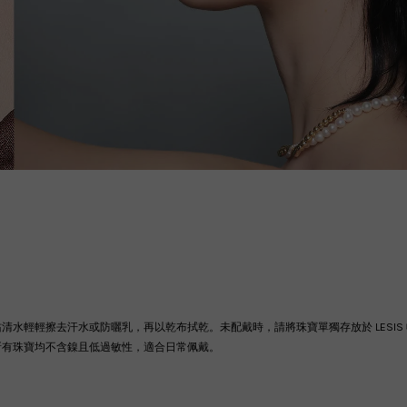
沾清水輕輕擦去汗水或防曬乳，再以乾布拭乾。
未配戴時，請將珠寶單獨存放於 LES
所有珠寶均不含鎳且低過敏性，適合日常佩戴。