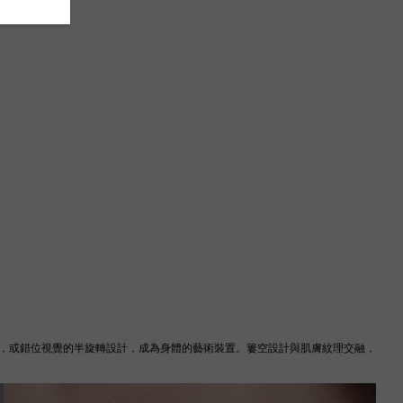
，或錯位視覺的半旋轉設計，成為身體的藝術裝置。簍空設計與肌膚紋理交融，