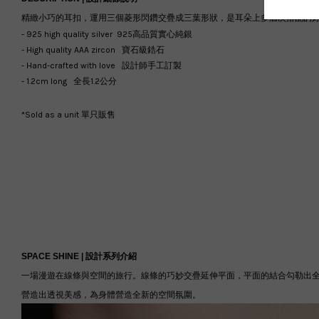
精緻小巧的耳扣，運用三個菱形閃鑽交疊成三葉形狀，是耳朵上多層次搭配的
- 925 high quality silver 925高品質實心純銀
- High quality AAA zircon 寶石級鋯石
- Hand-crafted with love 設計師手工訂製
- 1.2cm long 全長1.2公分
*Sold as a unit 單只販售
SPACE SHINE |
設計系列介紹
一場漫遊在線條與空間的旅行。線條的巧妙交疊延伸平面，平面的結合勾勒出
營造出透視美感，為身體營造全新的空間氛圍。