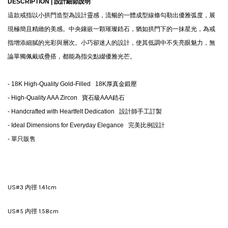
DESCRIPTION |
設計細節說明
這款戒指以小拱門造型為設計靈感，流暢的一體成型線條勾勒出優雅弧度，展
現極簡且精緻的美感。中央鑲嵌一顆璀璨鋯石，猶如拱門下的一抹星光，為戒
指增添細膩的光彩與層次。小巧卻迷人的設計，使其低調中不失亮眼魅力，無
論單獨佩戴或疊搭，都能為指尖點綴優雅光芒。
-
18K High-Quality Gold-Filled
18K
厚真金鍛壓
-
High-Quality AAA Zircon
寶石級AAA鋯石
-
Handcrafted with Heartfelt Dedication
設計師手工訂製
- Ideal Dimensions for Everyday Elegance
完美比例設計
-
單只販售
US#3 內徑 1.41cm
US#5 內徑 1.58cm