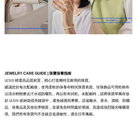
JEWELRY CARE GUIDE |
珠寶保養指南
LESIS 精選高品質材質，精心打造獨特且耐用的珠寶。
建議您於每次配戴後，使用柔軟的保養布輕拭珠寶表面。珍珠飾品可用乾棉布
沾清水輕輕擦去汗水或防曬乳，再以乾布拭乾。
未配戴時，請將珠寶單獨存放
於 LESIS 收納袋或夾鏈袋中，避免碰撞與摩擦。請遠離水、香水、酒精、防曬
品、保養品及其他化學物質，並避免長時間處於潮濕、高溫或強烈陽光曝曬環
境。我們所有珠寶均不含鎳且低過敏性，適合日常佩戴。