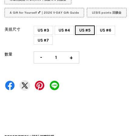
A Gift for Yourself 💕｜2026 V-DAY Gift Guide
LESIS points 回饋金
美規尺寸
US #3
US #4
US #5
US #6
US #7
數量
-
+