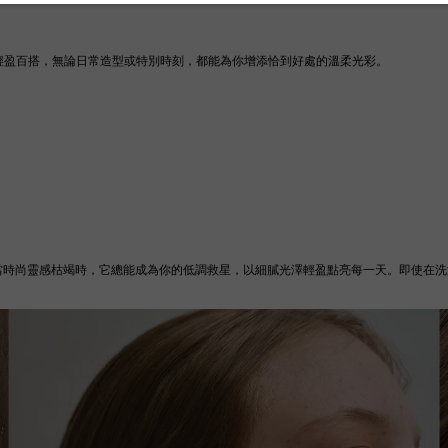
，輕盈百搭，無論日常造型或特別時刻，都能為你增添恰到好處的溫柔光彩。
選。當時尚靈感枯竭時，它總能成為你的低調救星，以細膩光澤輕盈點亮每一天。即使在