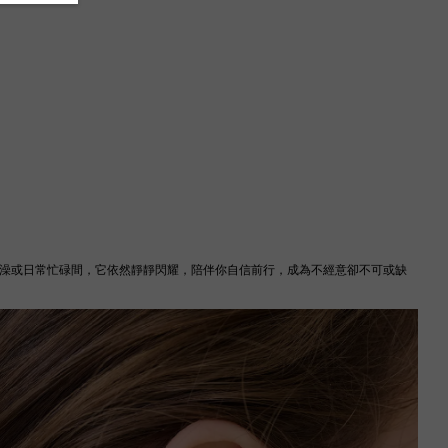
洗澡或日常忙碌間，它依然靜靜閃耀，陪伴你自信前行，成為不經意卻不可或缺