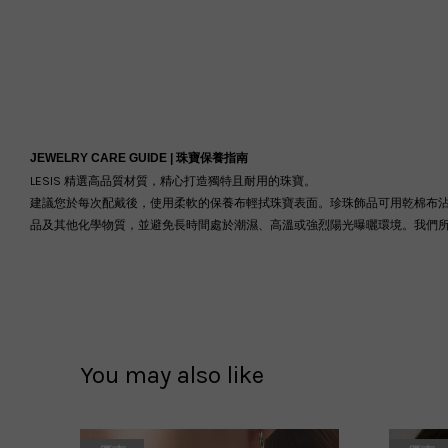
JEWELRY CARE GUIDE |
珠寶保養指南
LESIS 精選高品質材質，精心打造獨特且耐用的珠寶。
建議您於每次配戴後，使用柔軟的保養布輕拭珠寶表面。珍珠飾品可用乾棉布
品及其他化學物質，並避免長時間處於潮濕、高溫或強烈陽光曝曬環境。我們
You may also like