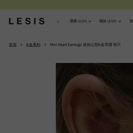
⌂
選購 LESIS
關於 LESIS
預
›
›
首頁
K金系列
Mini Heart Earrings 迷你心型K金耳環 單只