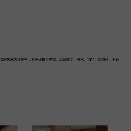
IS 收納袋或夾鏈袋中，避免碰撞與摩擦。請遠離水、香水、酒精、防曬品、保養