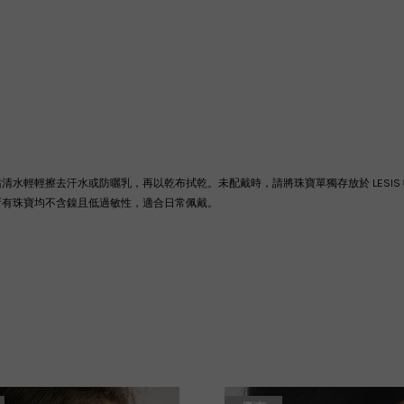
沾清水輕輕擦去汗水或防曬乳，再以乾布拭乾。
未配戴時，請將珠寶單獨存放於 LES
所有珠寶均不含鎳且低過敏性，適合日常佩戴。