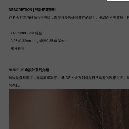
DESCRIPTION |
設計細節說明
純 K 金打造的極簡心形設計，散發可愛與優雅並存的魅力。低調而不失質感
- 14K Solid Gold
純金
- 0.35x0.32cm long
總長
0.35x0.32
cm
-
單只販售
NUDE | K
金設計系列介紹
無論是疊戴混搭，或是簡單單穿，NUDE K 金系列都是日常造型的理想之
的亮點。