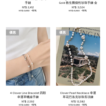
手鏈
Gold 救生圈個性珍珠手鍊 金
NT$ 2,412
NT$ 3,024
NT$ 2,680
-10%
NT$ 3,360
-10%
優惠
優惠
4 Clover Line Bracelet 四顆
Clover Pearl Necklace 幸運
幸運草蠟線手鍊
草花巴洛克珍珠長項鍊
NT$ 2,592
NT$ 12,582
NT$ 2,880
-10%
NT$ 13,980
-10%