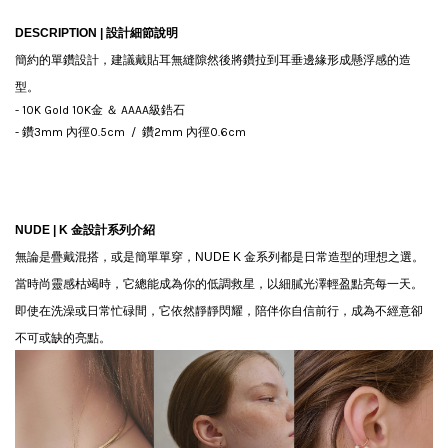
DESCRIPTION |
設計細節說明
簡約的單鑽設計，建議戴貼耳無縫隙然後將鑽拉到耳垂邊緣形成懸浮感的造
型。
- 10K Gold 10K金 ＆ AAAA級鋯石
-
鑽3mm 內徑0.5cm
/ 鑽2mm 內徑0.6cm
NUDE | K
金設計系列介紹
無論是疊戴混搭，或是簡單單穿，NUDE K 金系列都是日常造型的理想之選。
當時尚靈感枯竭時，它總能成為你的低調救星，以細膩光澤輕盈點亮每一天。
即使在洗澡或日常忙碌間，它依然靜靜閃耀，陪伴你自信前行，成為不經意卻
不可或缺的亮點。