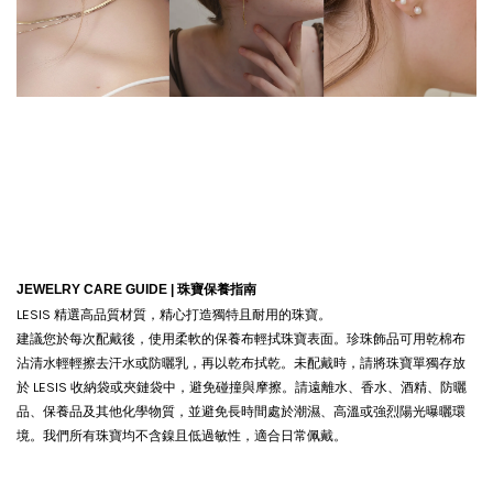
JEWELRY CARE GUIDE |
珠寶保養指南
LESIS 精選高品質材質，精心打造獨特且耐用的珠寶。
建議您於每次配戴後，使用柔軟的保養布輕拭珠寶表面。珍珠飾品可用乾棉布
沾清水輕輕擦去汗水或防曬乳，再以乾布拭乾。
未配戴時，請將珠寶單獨存放
於 LESIS 收納袋或夾鏈袋中，避免碰撞與摩擦。請遠離水、香水、酒精、防曬
品、保養品及其他化學物質，並避免長時間處於潮濕、高溫或強烈陽光曝曬環
境。我們所有珠寶均不含鎳且低過敏性，適合日常佩戴。