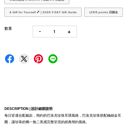
A Gift for Yourself 💕｜2026 V-DAY Gift Guide
LESIS points 回饋金
數量
-
+
DESCRIPTION |
設計細節說明
每日皆適合配戴款，簡約的巴洛克珍珠耳環風格，巴洛克珍珠搭配極細金耳
圈，讓珍珠的獨一無二美感完整呈現的經典簡約風格。