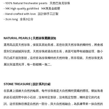
- 100% Natural freshwater pearls 天然巴洛克珍珠
- 14K High quality goldfilled 14K厚真金鍛壓
- Hand-crafted with love 設計師手工訂製
- 3cm long 全長3公分
NATURAL PEARLS |
天然珍珠選購須知
選用高品質天然珍珠，保留其原始美感，若您欣賞天然珍珠的獨特性，將會感
受到它的細膩與珍貴。天然珍珠經過自然生長，表面可能帶有細微紋理、微小
凹凸或不規則形狀，這些皆為珍珠獨特的天然特徵，而非瑕疵。天然珍珠更具
層次與溫潤光澤，每一顆都獨一無二。
STONE TREASURE |
設計系列介紹
在肌膚上描繪大自然的輪廓。每件珍珠都是大自然獨特寶藏的體現。猶如海邊
的岩石或田野中的小石頭，沒有特定形狀，沒有既定型態，獨特是它的代名
詞。这些首飾彷彿是自然的一部分，與大自然相融合，為肌膚帶來一抹自然的