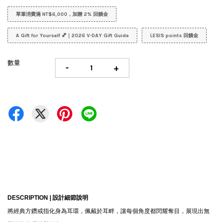
單筆消費滿 NT$6,000，加贈 2% 回饋金
A Gift for Yourself 💕｜2026 V-DAY Gift Guide
LESIS points 回饋金
數量
-
+
DESCRIPTION |
設計細節說明
將經典方鑽戒指化身為耳環，佩戴於耳畔，讓每個角度都閃耀奪目，展現出無