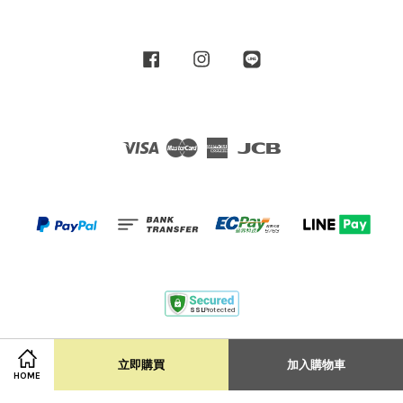
Facebook
Instagram
Line
Visa
Master
American
JCB
Express
Terms of Service
|
Privacy Policy
|
Shipping Policy
立即購買
加入購物車
HOME