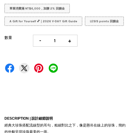
單筆消費滿 NT$6,000，加贈 2% 回饋金
A Gift for Yourself 💕｜2026 V-DAY Gift Guide
LESIS points 回饋金
數量
-
+
DESCRIPTION |
設計細節說明
經典大珍珠搭配流線型的耳勾，粗細對比之下，像是懸吊在線上的珍珠，簡約
的外貌呈現珍珠最美的一面。