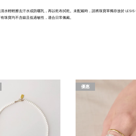
沾清水輕輕擦去汗水或防曬乳，再以乾布拭乾。
未配戴時，請將珠寶單獨存放於 LES
所有珠寶均不含鎳且低過敏性，適合日常佩戴。
優惠