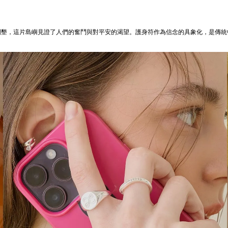
片島嶼見證了人們的奮鬥與對平安的渴望。護身符作為信念的具象化，是傳統中不可或缺的庇