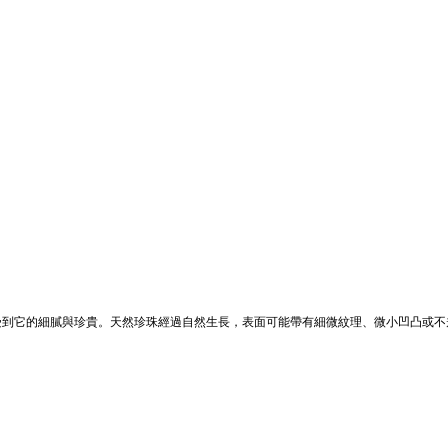
受到它的細膩與珍貴。天然珍珠經過自然生長，表面可能帶有細微紋理、微小凹凸或不