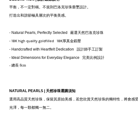
平衡，不一定對稱。不規則巴洛克珍珠垂墜設計。
打造出和諧卻極具層次的平衡美感。
-
Natural Pearls, Perfectly Selected
嚴選天然巴洛克珍珠
-
18K high quality goldfilled 18K厚真金鍛壓
-
Handcrafted with Heartfelt Dedication
設計師手工訂製
- Ideal Dimensions for Everyday Elegance
完美比例設計
- 總長 8cm
NATURAL PEARLS |
天然珍珠選購須知
選用高品質天然珍珠，保留其原始美感，若您欣賞天然珍珠的獨特性，將會感
光澤，每一顆都獨一無二。