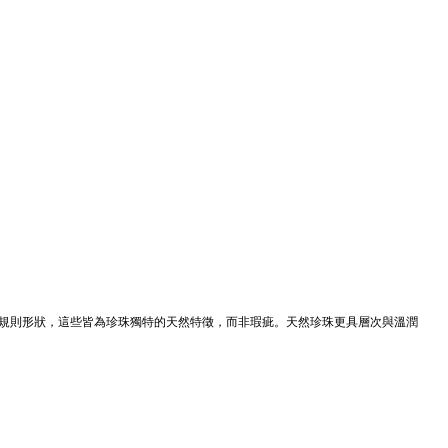
規則形狀，這些皆為珍珠獨特的天然特徵，而非瑕疵。天然珍珠更具層次與溫潤