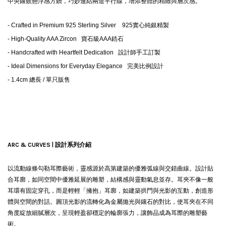
中央鑲嵌懸浮感方鑽，巧妙連結兩道平行線，增添整體的精緻與層次感。
-
Crafted in Premium 925 Sterling Silver
925
實心純銀精製
- High-Quality AAA Zircon 寶石級AAA鋯石
-
Handcrafted with Heartfelt Dedication
設計師手工訂製
-
Ideal Dimensions for Everyday Elegance
完美比例設計
- 1.4cm 總長 / 單只販售
ARC & CURVES | 設計系列介紹
以流動線條勾勒耳際藝術，靈感源於高第建築的優雅弧線與交錯曲線。設計貼
合耳廓，如同空間中優雅延展的雕塑，結構感與靈動氣息並存。耳夾不像一般
耳環有固定穿孔，而是輕輕「擁抱」耳廓，如建築拱門與光影的互動，創造形
體與空間的對話。圓頂光影的流轉化為金屬拋光與鑲石的對比，使耳夾在不同
角度綻放細膩層次，呈現輕盈卻穩定的輪廓張力，讓飾品成為耳際的雕塑藝
術。