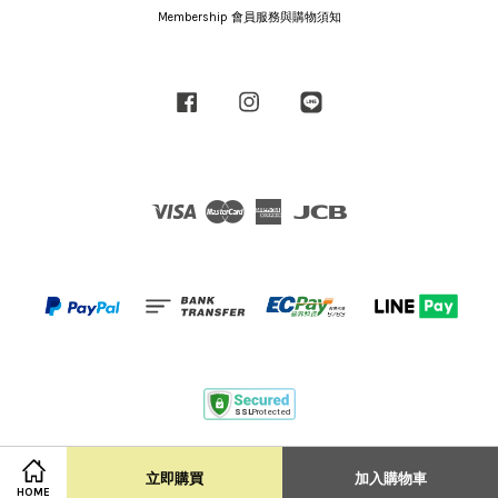
Membership 會員服務與購物須知
Facebook
Instagram
Line
Visa
Master
American
JCB
Express
Terms of Service
|
Privacy Policy
|
Shipping Policy
立即購買
加入購物車
HOME