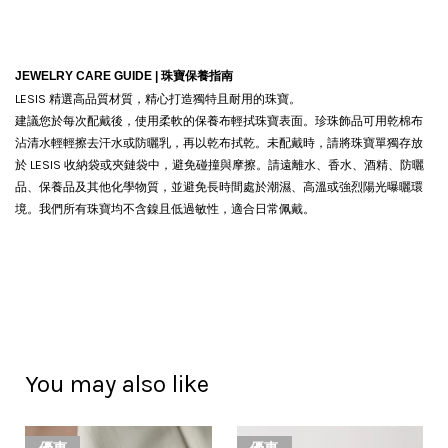
JEWELRY CARE GUIDE |
珠寶保養指南
LESIS 精選高品質材質，精心打造獨特且耐用的珠寶。
建議您於每次配戴後，使用柔軟的保養布輕拭珠寶表面。珍珠飾品可用乾棉布
沾清水輕輕擦去汗水或防曬乳，再以乾布拭乾。
未配戴時，請將珠寶單獨存放
於 LESIS 收納袋或夾鏈袋中，避免碰撞與摩擦。請遠離水、香水、酒精、防曬
品、保養品及其他化學物質，並避免長時間處於潮濕、高溫或強烈陽光曝曬環
境。我們所有珠寶均不含鎳且低過敏性，適合日常佩戴。
You may also like