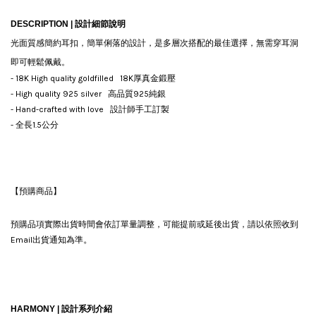
DESCRIPTION |
設計細節說明
光面質感簡約耳扣，簡單俐落的設計，是多層次搭配的最佳選擇，無需穿耳洞
即可輕鬆佩戴。
- 18K High quality goldfilled 18K厚真金鍛壓
- High quality 925 silver 高品質925純銀
- Hand-crafted with love 設計師手工訂製
- 全長1.5公分
【預購商品】
預購品項實際出貨時間會依訂單量調整，可能提前或延後出貨，請以依照收到
。
Email出貨通知為準
HARMONY |
設計系列介紹