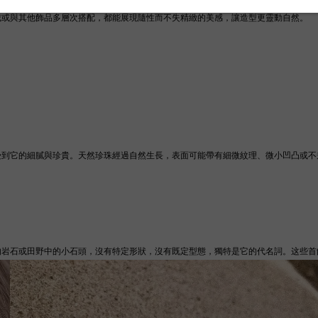
戴或與其他飾品多層次搭配，都能展現隨性而不失精緻的美感，讓造型更靈動自然。
受到它的細膩與珍貴。天然珍珠經過自然生長，表面可能帶有細微紋理、微小凹凸或不
的岩石或田野中的小石頭，沒有特定形狀，沒有既定型態，獨特是它的代名詞。这些首