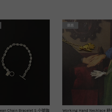
優惠
Bean Chain Bracelet S 小號咖
Working Hand Necklac