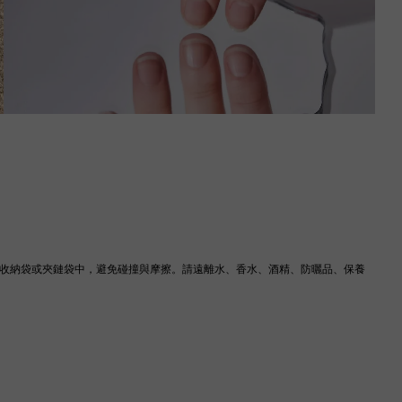
IS 收納袋或夾鏈袋中，避免碰撞與摩擦。請遠離水、香水、酒精、防曬品、保養