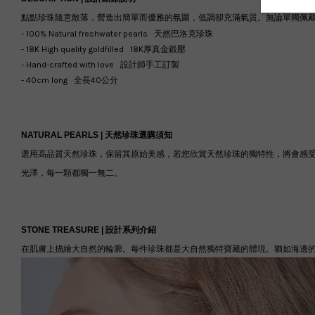
點點珍珠隨意散落，營造出簡單而優雅的氛圍，低調卻充滿氣質。無論單獨佩
- 100% Natural freshwater pearls 天然巴洛克珍珠
- 18K High quality goldfilled 18K厚真金鍛壓
- Hand-crafted with love 設計師手工訂製
- 40cm long 全長40公分
NATURAL PEARLS |
天然珍珠選購須知
選用高品質天然珍珠，保留其原始美感，若您欣賞天然珍珠的獨特性，將會感
光澤，每一顆都獨一無二。
STONE TREASURE |
設計系列介紹
在肌膚上描繪大自然的輪廓。每件珍珠都是大自然獨特寶藏的體現。猶如海邊