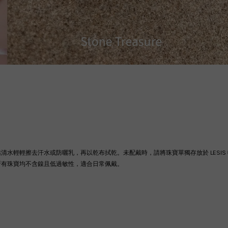
沾清水輕輕擦去汗水或防曬乳，再以乾布拭乾。
未配戴時，請將珠寶單獨存放於 LES
所有珠寶均不含鎳且低過敏性，適合日常佩戴。